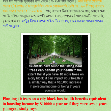
যাবে যদি আপনার মূল্যবান সময় থেকে ৫/৬ ঘণ্টা ব্যয় করেন।
আর খরচটা মোটামুটি
মানের ২ টা বার্গার/ ৩ টা স্যান্ডউইচ থেকে কোনক্রমেই বেশী নয়।২০ টি গাছ লাগাতে
খরচ পড়বে মাত্র ১৫০/১৬০ টাকা।
গাছ লাগানো কিংবা বাচ্চাদের কে গাছ উপহার দেয়া
যে কি পরিমান আনন্দের কাজ আপনি আমাদের গাছ লাগানোর উৎসবে একদিন আসলেই
বুঝতে পারবেন,
যতটুকু নিজের কল্পনা শক্তি দিয়ে ভাবছেন তার চেয়েও অনেক অনেক
বেশী আনন্দের।
Planting 10 trees on a city block has health benefits equivalent
to boosting income by $10000 a year or if they were seven years
younger , study says.