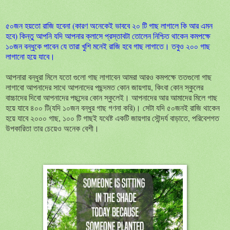
৫০জন হয়তো রাজি হবেনা (কারণ অনেকেই ভাববে ২০ টি গাছ লাগালে কি আর এমন
হবে) কিন্তু আপনি যদি আপনার ক্লাসে প্রস্তাবটা তোলেন নিশ্চিত থাকেন কমপক্ষে
১০জন বন্ধুকে পাবেন যে তারা খুশি মনেই রাজি হবে গাছ লাগাতে। তবুও ২০০ গাছ
লাগানো হয়ে যাবে।
আপনারা বন্ধুরা মিলে যতো গুলো গাছ লাগাবেন আমরা আরও কমপক্ষে ততগুলো গাছ
লাগাবো আপনাদের সাথে আপনাদের পছন্দমত কোন জায়গায়, কিংবা কোন স্কুলের
বাচ্চাদের দিবো আপনাদের পছন্দের কোন স্কুলেই। আপনাদের আর আমাদের মিলে গাছ
হয়ে যাবে ৪০০ টি(যদি ১০জন বন্ধুর গাছ গণনা করি)। সেটা যদি ৫০জনই রাজি থাকেন
হয়ে যাবে ২০০০ গাছ, ১০০ টি গাছই যথেষ্ট একটি জায়গার সৌন্দর্য বাড়াতে, পরিবেশগত
উপকারিতা তার চেয়েও অনেক বেশী।