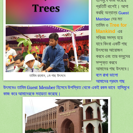
হাসিমুখে কাজ করেছে
প্রতিটি ধাপেই। আশা
করছি অন্যান্য
Guest
দের মত
Member
তামিম ও
Tree for
Mankind
এর
সক্রিয় সদস্য হয়ে
যাবে কিংবা একটি গাছ
উৎসবের আয়োজন
করবে এবং তার বন্ধুদের
সম্পৃক্ত করবে
আমাদের গাছ উৎসবে।
বলে রাখা ভালো
তামিম রহমান, ১ম গাছ উৎসবে
আমাদের প্রথম গাছ
উৎ
সবেও তামিম
Guest Member হিসেবে উপস্থিত থেকে একই রকম ভাবে
হাসিমুখে
কাজ করে আমাদেরকে সহায়তা করেছে।