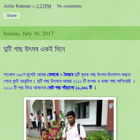
Arifur Rahman
at
2:23 PM
No comments:
Share
Sunday, July 30, 2017
দুটি গাছ উৎসব একই দিনে
গতকাল ২৯শে জুলাই আমরা
বেলাবো
ও
ভৈরবে
দুটি পৃথক গাছ উৎ
সব
উদযাপন
করতে
পেরে খুবই আনন্দিত। দুটি গাছ উৎ
সবে
আমরা
২১১১
টি
ফলজ
ও
বনজ
গাছ
লাগিয়েছি
।
২১১১ টি গাছ নিয়ে আমাদের
মোট গাছ দাঁড়ালো ১১
,
১৬১ টি
।