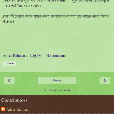
ভৈরবে উৎ
পাদিত
জুতা
স
ারা দেশে এখন বেশ জনপ্রিয়।
জুতা উৎ
পাদনের
ক্ষেত্রে
পুরান
ঢাকার পরই ভৈরবের অবস্থান।
বন্দরনগরী ভৈরবের রাতের মাছের আড়ত বাংলাদেশের অন্যতম বৃহৎ
মাছের
আড়ত
হিসেবে
পরিচিত
।
Arifur Rahman
at
4:56 PM
No comments:
Share
‹
›
Home
View web version
Contributors
Arifur Rahman