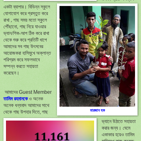
একটা
ব্যাপার।
বিভিন্ন
স্কুলে
যোগাযোগ
করে
প্রস্তুত
করে
রাখা
,
গাছ সময় মতো স্কুলে
পৌঁছানো
,
গাছ নিয়ে যাওয়ার
ভ্যান/পিক-আপ ঠিক করে রাখা
থেকে শুরু করে প্রতিটি ধাপে
আমাদের সব গাছ উৎ
সবের
আয়োজকরা
হাসিমুখে
অক্লান্ত
পরিশ্রম করে সফলভাবে
সম্পন্ন করতে সহায়তা
করেছেন।
আমাদের
Guest Member
তামিম রহমানকে
ও অনেক
অনেক ধন্যবাদ আমাদের সাথে
মারজান হক
থেকে গাছ উপহার দিতে, গাছ
ভ্যানে উঠাতে সহায়তা
করার জন্য। ঘেমে
একাকার হয়েও
তামিম