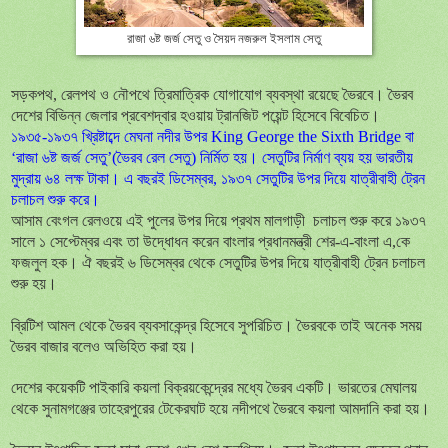
রাজা ৬ষ্ট জর্জ সেতু ও সৈয়দ নজরুল ইসলাম সেতু
সড়কপথ
,
রেলপথ ও নৌপথে ত্রিমাত্রিক যোগাযোগ ব্যবস্থা রয়েছে ভৈরবে। ভৈরব
দেশের বিভিন্ন জেলার প্রবেশদ্বার হওয়ায় ট্রানজিট পয়েন্ট হিসেবে বিবেচিত।
১৯৩৫-১৯৩৭ খ্রিষ্টাব্দে মেঘনা নদীর উপর
King George the Sixth Bridge
বা
‘
রাজা ৬ষ্ট জর্জ সেতু’(ভৈরব রেল সেতু) নির্মিত হয়। সেতুটির নির্মাণ ব্যয় হয় ভারতীয়
মুদ্রায় ৬৪ লক্ষ টাকা। এ বছরই ডিসেম্বর
,
১৯৩৭ সেতুটির উপর দিয়ে যাত্রীবাহী ট্রেন
চলাচল শুরু করে।
আসাম বেংগল রেলওয়ে এই পুলের উপর দিয়ে প্রথম মালগাড়ী
চলাচল শুরু করে ১৯৩৭
সালে ১ সেপ্টেম্বর এবং তা উদ্ধোধন করেন বাংলার প্রধানমন্ত্রী শের-এ-বাংলা এ
,
কে
ফজলুল হক। ঐ বছরই ৬ ডিসেম্বর থেকে সেতুটির উপর দিয়ে যাত্রীবাহী ট্রেন চলাচল
শুরু হয়।
ব্রিটিশ আমল থেকে ভৈরব ব্যবসাকেন্দ্র হিসেবে সুপরিচিত। ভৈরবকে তাই অনেক সময়
ভৈরব বাজার বলেও অভিহিত করা হয়।
দেশের কয়েকটি পাইকারি কয়লা বিক্রয়কেন্দ্রের মধ্যে ভৈরব একটি। ভারতের মেঘালয়
থেকে সুনামগঞ্জের তাহেরপুরের টেকেরঘাট হয়ে নদীপথে ভৈরবে কয়লা আমদানি করা হয়।