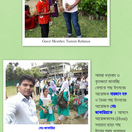
Guest Member, Tamim Rahman
আমরা ধন্যবাদ ও
কৃতজ্ঞতা জানাচ্ছি
বেলাবো গাছ উৎ
সবের
আয়োজক
মারজান হক
ও ভৈরব গাছ উৎ
সবের
আয়োজক
মোঃ
জাকারিয়াকে
।
আসলে
আয়োজকদের
(
Host)
সহায়তা ছাড়া গাছ
মোঃ
জাকারিয়া
উৎ
সব
প্রায়
অসম্ভব