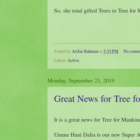
So, she total gifted Trees to Tree for
Posted by
Arifur Rahman
at
5:33 PM
No comm
Labels:
Active
Monday, September 23, 2019
Great News for Tree f
It is a great news for Tree for Mank
Umme Hani Dalia is our new Super A