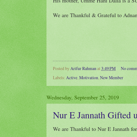
His mother, Umme Hani Dalia is a 
We are Thankful & Grateful to Adnan
Posted by
Arifur Rahman
at
3:49 PM
No comm
Labels:
Active
,
Motivation
,
New Member
Wednesday, September 25, 2019
Nur E Jannath Gifted 
We are Thankful to Nur E Jannath for