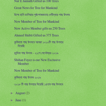
Nur E Jannath Gifted us 100 Trees
Great News for Tree for Mankind
উম্মে হানি ডালিয়ার পৃষ্ঠপোষকতায় দেবীদ্বার গাছ উৎসব
New Member of Tree for Mankind
New Active Member gifts us 250 Trees
Ahmed Shibli Gifted us 375 Trees
কুমিল্লা গাছ উৎসবে আমরা ১০১০টি গাছ উপহার
দিয়েছি
চান্দিনা গাছ উৎসব - ২১শে সেপ্টেম্বর ২০১৯
Shihan Foyez is our New Exclusive
Member
New Member of Tree for Mankind
কুমিল্লা গাছ উৎসব ২০১৯
২০১৮ টি গাছ উপহার দিয়েছি ১৪তম গাছ উৎসবে
August
(2)
►
June
(1)
►