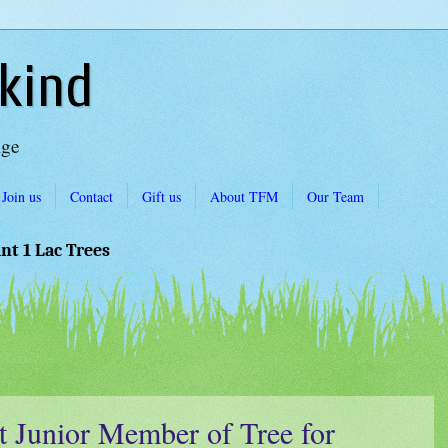
kind
Age
Join us
Contact
Gift us
About TFM
Our Team
ant 1 Lac Trees
t Junior Member of Tree for