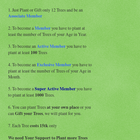
1. Just Plant or Gift only 12 Trees and be an
Associate
Member
2. To become a
Member
you have to plant at
least the number of Trees of your Age in Year.
3. To become an
Active Member
you have to
plant at least
100
Trees
4. To become an
Exclusive Member
you have to
plant at least the number of Trees of your Age in
Month.
5. To become a
Super Active
Member
you have
to plant at least
1000
Trees.
6. You can plant Trees
at your own place
or you
can
Gift your Trees
, we will plant for you.
7. Each Tree
costs 15tk
only
We need Your Support to Plant more Trees