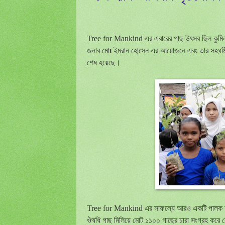
Tree for Mankind
এর এবারের গাছ উৎসব ছিল কুমিল্
জনাব মোঃ ইমরান হোসেন এর আয়োজনে এবং তার সহধর্মিণী 
শেষ হয়েছে
।
Tree for Mankind
এর সাফল্যে আরও একটি পালক য
ঔষধি গাছ মিলিয়ে মোট ১১০০ গাছের চারা সংগ্রহ করে দে