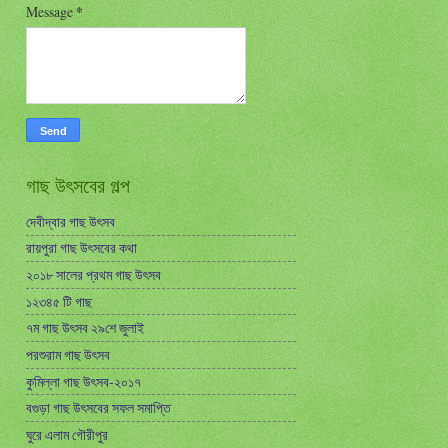
Message
*
গাছ উৎসবের গল্প
দেবীদ্বার গাছ উৎসব
রায়পুরা গাছ উৎসবের কথা
২০১৮ সালের প্রথম গাছ উৎসব
১২৩৪৫ টি গাছ
৭ম গাছ উৎসব ২৯শে জুলাই
পরশুরাম গাছ উৎসব
কুমিল্লা গাছ উৎসব-২০১৭
বগুড়া গাছ উৎসবের সফল সমাপ্তি
ঘুরে এলাম গৌরীপুর