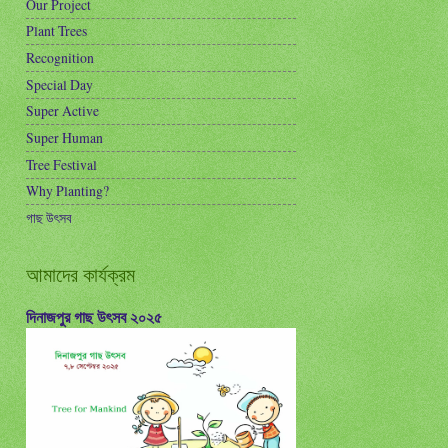
Our Project
Plant Trees
Recognition
Special Day
Super Active
Super Human
Tree Festival
Why Planting?
গাছ উৎসব
আমাদের কার্যক্রম
দিনাজপুর গাছ উৎসব ২০২৫