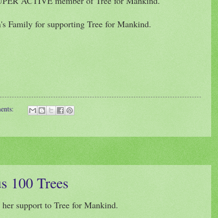
SUPER ACTIVE member of Tree for Mankind.
's Family for supporting Tree for Mankind.
ents:
us 100 Trees
 her support to Tree for Mankind.