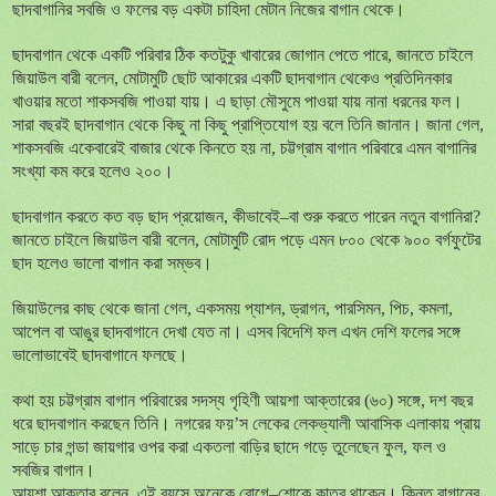
ছাদবাগানির সবজি ও ফলের বড় একটা চাহিদা মেটান নিজের বাগান থেকে।
ছাদবাগান থেকে একটি পরিবার ঠিক কতটুকু খাবারের জোগান পেতে পারে, জানতে চাইলে
জিয়াউল বারী বলেন, মোটামুটি ছোট আকারের একটি ছাদবাগান থেকেও প্রতিদিনকার
খাওয়ার মতো শাকসবজি পাওয়া যায়। এ ছাড়া মৌসুমে পাওয়া যায় নানা ধরনের ফল।
সারা বছরই ছাদবাগান থেকে কিছু না কিছু প্রাপ্তিযোগ হয় বলে তিনি জানান। জানা গেল,
শাকসবজি একেবারেই বাজার থেকে কিনতে হয় না, চট্টগ্রাম বাগান পরিবারে এমন বাগানির
সংখ্যা কম করে হলেও ২০০।
ছাদবাগান করতে কত বড় ছাদ প্রয়োজন, কীভাবেই–বা শুরু করতে পারেন নতুন বাগানিরা?
জানতে চাইলে জিয়াউল বারী বলেন, মোটামুটি রোদ পড়ে এমন ৮০০ থেকে ৯০০ বর্গফুটের
ছাদ হলেও ভালো বাগান করা সম্ভব।
জিয়াউলের কাছ থেকে জানা গেল, একসময় প্যাশন, ড্রাগন, পারসিমন, পিচ, কমলা,
আপেল বা আঙুর ছাদবাগানে দেখা যেত না। এসব বিদেশি ফল এখন দেশি ফলের সঙ্গে
ভালোভাবেই ছাদবাগানে ফলছে।
কথা হয় চট্টগ্রাম বাগান পরিবারের সদস্য গৃহিণী আয়শা আক্তারের (৬০) সঙ্গে, দশ বছর
ধরে ছাদবাগান করছেন তিনি। নগরের ফয়’স লেকের লেকভ্যালী আবাসিক এলাকায় প্রায়
সাড়ে চার গন্ডা জায়গার ওপর করা একতলা বাড়ির ছাদে গড়ে তুলেছেন ফুল, ফল ও
সবজির বাগান।
আয়শা আক্তার বলেন, এই বয়সে অনেকে রোগে–শোকে কাতর থাকেন। কিন্তু বাগানের