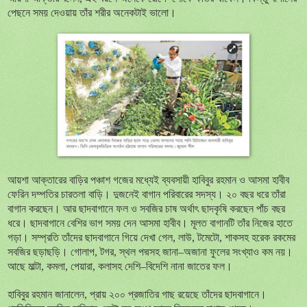
পেছনে সময় দেওয়ায় তাঁর শরীর অনেকটাই ভালো।
আয়শা আক্তারের বাড়ির পঞ্চাশ গজের মধ্যেই ব্যবসায়ী হাবিবুর রহমান ও আসমা হাবীব
ফেরিন দম্পতির চারতলা বাড়ি। দুজনেই বাগান পরিবারের সদস্য। ২০ বছর ধরে তাঁরা
বাগান করছেন। আর ছাদবাগানে ফল ও সবজির চাষ অর্থাৎ ছাদকৃষি করছেন পাঁচ বছর
ধরে। ছাদবাগানে বেশির ভাগ সময় দেন আসমা হাবীব। মূলত বাগানটি তাঁর নিজের হাতে
গড়া। সম্প্রতি তাঁদের ছাদবাগানে গিয়ে দেখা গেল, লাউ, টমেটো, শাকসহ হরেক রকমের
সবজির ছড়াছড়ি। গোলাপ, টগর, স্থল পদ্মসহ জানা–অজানা ফুলের সংখ্যাও কম নয়।
আছে মাল্টা, কমলা, পেয়ারা, কলাসহ দেশি–বিদেশি নানা জাতের ফল।
হাবিবুর রহমান জানালেন, প্রায় ২০০ প্রজাতির গাছ রয়েছে তাঁদের ছাদবাগানে।