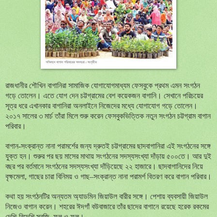
রাজধানীর শৌখিন বাগানিরা সামাজিক যোগাযোগমাধ্যম ফেসবুকে প্রথম এমন সংগঠন
গড়ে তোলেন। এতে যোগ দেন চট্টগ্রামের বেশ কয়েকজন বাগানি। সেখানে পরিচয়ের
সূত্র ধরে এখানকার বাগানিরা অনলাইনে নিজেদের মধ্যে যোগাযোগ গড়ে তোলেন।
২০১৭ সালের ৩ মার্চ তাঁরা মিলে শুরু করেন ফেসবুকভিত্তিক নতুন সংগঠন চট্টগ্রাম বাগান
পরিবার।
বাগান-সংক্রান্ত নানা পরামর্শের জন্য দ্রুতই চট্টগ্রামের ছাদবাগানিরা এই সংগঠনের সঙ্গে
যুক্ত হন। শুরুর পর ছয় মাসের মাথায় সংগঠনের সদস্যসংখ্যা দাঁড়ায় ৫০০তে। আর দুই
বছর পর বর্তমানে সংগঠনের সদস্যসংখ্যা দাঁড়িয়েছে ২২ হাজারে। ছাদবাগানিদের নিয়ে
বৃক্ষমেলা, গাছের চারা বিনিময় ও গাছ–সংক্রান্ত নানা পরামর্শ বিতরণ করে বাগান পরিবার।
কথা হয় সংগঠনটির অন্যতম অ্যাডমিন জিয়াউল বারীর সঙ্গে। পেশায় ব্যবসায়ী জিয়াউল
নিজেও বাগান করেন। শহরের ঈদগাঁ বউবাজারে তাঁর ছাদের বাগানে রয়েছে হরেক রকমের
দেশি-বিদেশি সবজি, ফল ও ফুল।