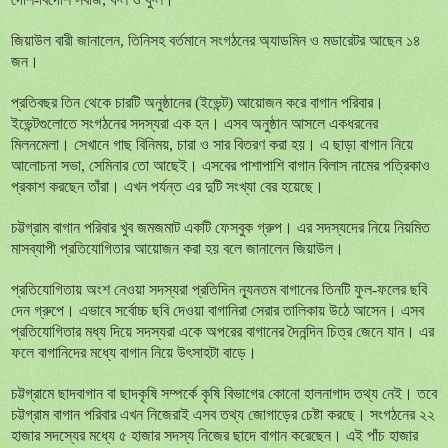
জিয়াউল বারী জানালেন, তিনিসহ বর্তমানে সংগঠনের অ্যাডমিন ও মডারেটর আছেন ১৪
জন।
প্রতিবছর তিন থেকে চারটি অনুষ্ঠানের (ইভেন্ট) আয়োজন করে বাগান পরিবার।
ইভেন্টগুলোতে সংগঠনের সদস্যরা এক হন। এসব অনুষ্ঠান আসলে একধরনের
মিলনমেলা। সেখানে গাছ বিনিময়, চারা ও সার বিতরণ করা হয়। এ ছাড়া বাগান নিয়ে
আলোচনা সভা, সেমিনার তো আছেই। এসবের পাশাপাশি বাগান বিলাস নামের পত্রিকাও
প্রকাশ করছেন তাঁরা। এখন পর্যন্ত এর দুটি সংখ্যা বের হয়েছে।
চট্টগ্রাম বাগান পরিবার খুব জমজমাট একটি ফেসবুক গ্রুপ। এর সদস্যদের নিয়ে নিয়মিত
মাসব্যাপী প্রতিযোগিতার আয়োজন করা হয় বলে জানালেন জিয়াউল।
প্রতিযোগিতায় অংশ নেওয়া সদস্যরা প্রতিদিন ন্যূনতম বাগানের তিনটি ফুল-ফলের ছবি
দেন গ্রুপে। এভাবে সর্বোচ্চ ছবি দেওয়া বাগানিরা সেরার তালিকায় উঠে আসেন। এসব
প্রতিযোগিতার মধ্য দিয়ে সদস্যরা একে অপরের বাগানের দৈনন্দিন চিত্র জেনে যান। এর
ফলে বাগানিদের মধ্যে বাগান নিয়ে উৎসাহটা বাড়ে।
চট্টগ্রামে ছাদবাগান বা ছাদকৃষি সম্পর্কে কৃষি বিভাগের কোনো হালনাগাদ তথ্য নেই। তবে
চট্টগ্রাম বাগান পরিবার এখন নিজেরাই এসব তথ্য জোগাড়ের চেষ্টা করছে। সংগঠনের ২২
হাজার সদস্যের মধ্যে ৫ হাজার সদস্য নিজের ছাদে বাগান করেছেন। এই পাঁচ হাজার