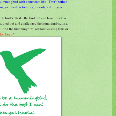
e hummingbird with comments like, "Don't bother,
rn, your beak is too tiny, it’s only a drop, you
tle bird’s efforts, the bird noticed how hopeless
shouted out and challenged the hummingbird in a
?
" And the hummingbird, without wasting time or
at I can.
"