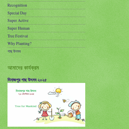
Recognition
Special Day
Super Active
Super Human
Tree Festival
Why Planting?
গাছ উৎসব
আমাদের কার্যক্রম
দিনাজপুর গাছ উৎসব ২০২৫