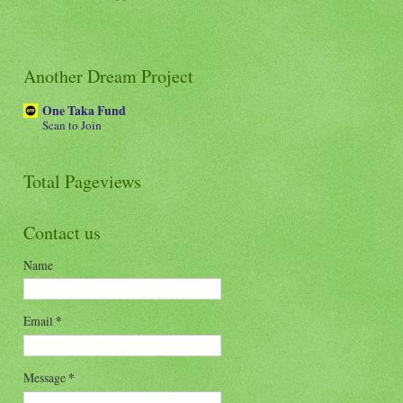
Another Dream Project
One Taka Fund
Scan to Join
Total Pageviews
Contact us
Name
Email
*
Message
*