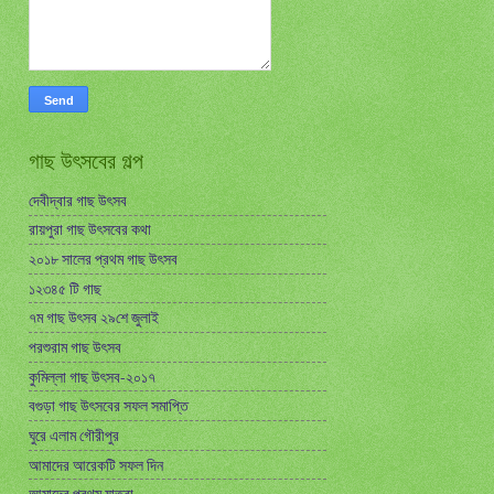
গাছ উৎসবের গল্প
দেবীদ্বার গাছ উৎসব
রায়পুরা গাছ উৎসবের কথা
২০১৮ সালের প্রথম গাছ উৎসব
১২৩৪৫ টি গাছ
৭ম গাছ উৎসব ২৯শে জুলাই
পরশুরাম গাছ উৎসব
কুমিল্লা গাছ উৎসব-২০১৭
বগুড়া গাছ উৎসবের সফল সমাপ্তি
ঘুরে এলাম গৌরীপুর
আমাদের আরেকটি সফল দিন
আমাদের প্রথম যাত্রা