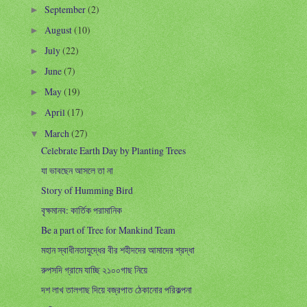
September
(2)
►
August
(10)
►
July
(22)
►
June
(7)
►
May
(19)
►
April
(17)
►
March
(27)
▼
Celebrate Earth Day by Planting Trees
যা ভাবছেন আসলে তা না
Story of Humming Bird
বৃক্ষমানব: কার্তিক পরামানিক
Be a part of Tree for Mankind Team
মহান স্বাধীনতাযুদ্ধের বীর শহীদদের আমাদের শ্রদ্ধা
রুপসদি গ্রামে যাচ্ছি ২১০০গাছ নিয়ে
দশ লাখ তালগাছ দিয়ে বজ্রপাত ঠেকানোর পরিকল্পনা