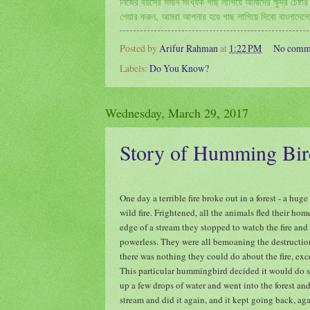
নিজের বয়সের সমান সংখ্যক গাছ লাগিয়ে আমাদের ক্ষুদ্র চেষ
শেয়ার করুন, আমরা আপনার হয়ে গাছ লাগিয়ে দিবো বাংলাদে
Posted by
Arifur Rahman
at
1:22 PM
No comm
Labels:
Do You Know?
Wednesday, March 29, 2017
Story of Humming Bir
One day a terrible fire broke out in a forest - a h
wild fire. Frightened, all the animals fled their hom
edge of a stream they stopped to watch the fire an
powerless. They were all bemoaning the destructio
there was nothing they could do about the fire, exc
This particular hummingbird decided it would do s
up a few drops of water and went into the forest and
stream and did it again, and it kept going back, a