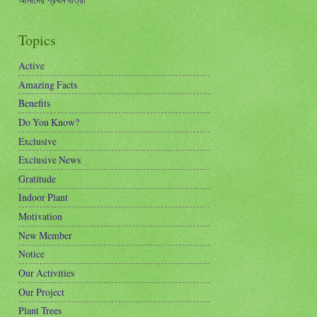
Topics
Active
Amazing Facts
Benefits
Do You Know?
Exclusive
Exclusive News
Gratitude
Indoor Plant
Motivation
New Member
Notice
Our Activities
Our Project
Plant Trees