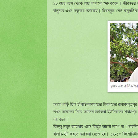
১০ বছর বয়স থেকে গাছ লাগানো শুরু করেন। জীবনভর গাছ
বালুচরে এখন সবুজের সমারোহ। চিরসবুজ সেই মানুষটি ব
আগে বাড়ি ছিল চাঁপাইনবাবগঞ্জের শিবগঞ্জের রাধাকান্তপু
তখন আমাদের নিয়ে আসেন মনাকষা ইউনিয়নের শ্যামপুর 
নয় বছর।
কিন্তু নতুন জায়গায় এসে কিছুই ভালো লাগে না। চারদি
বাজার-হাট করতে মনাকষা যেতে হয়। ১২-১৩ কিলোমিটার রাস