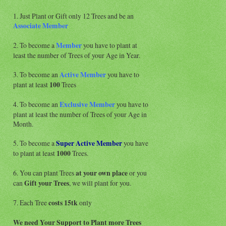
1. Just Plant or Gift only 12 Trees and be an
Associate
Member
2. To become a
Member
you have to plant at
least the number of Trees of your Age in Year.
3. To become an
Active Member
you have to
plant at least
100
Trees
4. To become an
Exclusive Member
you have to
plant at least the number of Trees of your Age in
Month.
5. To become a
Super Active
Member
you have
to plant at least
1000
Trees.
6. You can plant Trees
at your own place
or you
can
Gift your Trees
, we will plant for you.
7. Each Tree
costs 15tk
only
We need Your Support to Plant more Trees