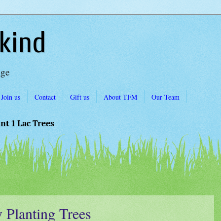
kind
Age
Join us
Contact
Gift us
About TFM
Our Team
ant 1 Lac Trees
 Planting Trees