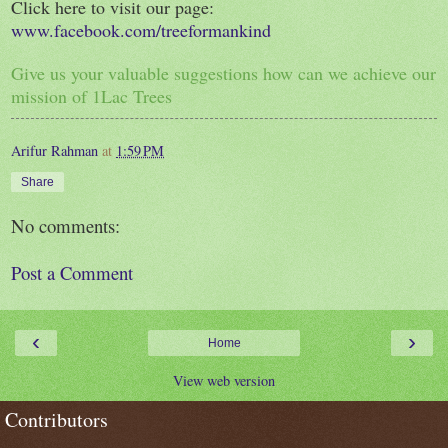
Click here to visit our page:
www.facebook.com/treeformankind
Give us your valuable suggestions how can we achieve our
mission of 1Lac Trees
Arifur Rahman
at
1:59 PM
Share
No comments:
Post a Comment
‹
›
Home
View web version
Contributors