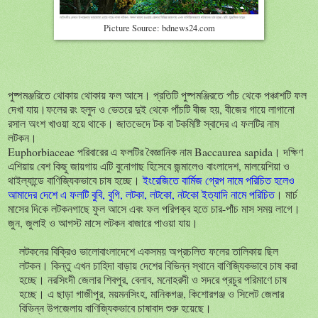
Picture Source: bdnews24.com
পুষ্পমঞ্জরিতে থোকায় থোকায় ফল আসে। প্রতিটি পুষ্পমঞ্জিরতে পাঁচ থেকে পঞ্চাশটি ফল
দেখা যায়।ফলের রং হলুদ ও ভেতরে দুই থেকে পাঁচটি বীজ হয়, বীজের গায়ে লাগানো
রসাল অংশ খাওয়া হয়ে থাকে। জাতভেদে টক বা টকমিষ্টি স্বাদের এ ফলটির নাম
লটকন।
Euphorbiaceae পরিবারের এ ফলটির বৈজ্ঞানিক নাম Baccaurea sapida। দক্ষিণ
এশিয়ায় বেশ কিছু জায়গায় এটি বুনোগাছ হিসেবে জন্মালেও বাংলাদেশ, মালয়েশিয়া ও
থাইল্যান্ডে বাণিজ্যিকভাবে চাষ হচ্ছে।
ইংরেজিতে বার্মিজ গ্রেপ নামে পরিচিত হলেও
আমাদের দেশে এ ফলটি বুবি, বুগি, লটকা, লটকো, নটকো ইত্যাদি নামে পরিচিত
। মার্চ
মাসের দিকে লটকনগাছে ফুল আসে এবং ফল পরিপক্ব হতে চার-পাঁচ মাস সময় লাগে।
জুন, জুলাই ও আগস্ট মাসে লটকন বাজারে পাওয়া যায়।
লটকনের বিক্রিও ভালোবাংলাদেশে একসময় অপ্রচলিত ফলের তালিকায় ছিল
লটকন। কিন্তু এখন চাহিদা বাড়ায় দেশের বিভিন্ন স্থানে বাণিজ্যিকভাবে চাষ করা
হচ্ছে। নরসিংদী জেলার শিবপুর, বেলাব, মনোহরদী ও সদরে প্রচুর পরিমাণে চাষ
হচ্ছে। এ ছাড়া গাজীপুর, ময়মনসিংহ, মানিকগঞ্জ, কিশোরগঞ্জ ও সিলেট জেলার
বিভিন্ন উপজেলায় বাণিজ্যিকভাবে চাষাবাদ শুরু হয়েছে।