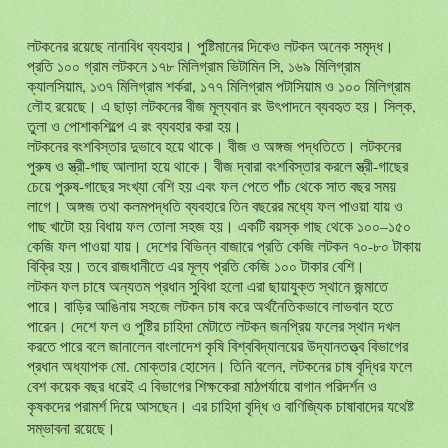
লটকনের রয়েছে নানাবিধ ব্যবহার। পুষ্টিমানের দিকেও লটকন অনেক সমৃদ্ধ।
প্রতি ১০০ গ্রাম লটকনে ১৭৮ মিলিগ্রাম ভিটামিন সি, ১৬৯ মিলিগ্রাম
ক্যালসিয়াম, ১৩৭ মিলিগ্রাম শর্করা, ১৭৭ মিলিগ্রাম পটাসিয়াম ও ১০০ মিলিগ্রাম
লৌহ রয়েছে। এ ছাড়া লটকনের বীজ মূল্যবান রং উৎপাদনে ব্যবহৃত হয়। সিল্ক,
তুলা ও পোশাকশিল্পে এ রং ব্যবহার করা হয়।
লটকনের বংশবিস্তার দুভাবে হয়ে থাকে। বীজ ও অঙ্গজ পদ্ধতিতে। লটকনের
পুরুষ ও স্ত্রী-গাছ আলাদা হয়ে থাকে। বীজ দ্বারা বংশবিস্তার করলে স্ত্রী-গাছের
চেয়ে পুরুষ-গাছের সংখ্যা বেশি হয় এবং ফল পেতে পাঁচ থেকে সাত বছর সময়
লাগে। অঙ্গজ তথা কলমপদ্ধতি ব্যবহারে তিন বছরের মধ্যে ফল পাওয়া যায় ও
গাছ খাটো হয় বিধায় ফল তোলা সহজ হয়। একটি বয়স্ক গাছ থেকে ১০০–১৫০
কেজি ফল পাওয়া যায়। দেশের বিভিন্ন বাজারে প্রতি কেজি লটকন ৭০-৮০ টাকায়
বিক্রি হয়। তবে রাজধানীতে এর মূল্য প্রতি কেজি ১০০ টাকার বেশি।
লটকন ফল চাষে অন্যতম প্রধান সুবিধা হলো এরা ছায়াযুক্ত স্থানে জন্মাতে
পারে। বাড়ির আঙিনায় সহজে লটকন চাষ করে অর্থনৈতিকভাবে লাভবান হতে
পারেন। দেশে ফল ও পুষ্টির চাহিদা মেটাতে লটকন জনপ্রিয় ফলের স্থান দখল
করতে পারে বলে জানালেন বাংলাদেশ কৃষি বিশ্ববিদ্যালয়ের উদ্যানতত্ত্ব বিভাগের
প্রধান অধ্যাপক মো. মোক্তার হোসেন। তিনি বলেন, লটকনের চাষ বৃদ্ধির ফলে
বেশ কয়েক বছর ধরেই এ বিভাগের শিক্ষকেরা মাঠপর্যায়ে বাগান পরিদর্শন ও
কৃষকদের পরামর্শ দিয়ে আসছেন। এর চাহিদা বৃদ্ধি ও বাণিজ্যিক চাষাবাদের যথেষ্ট
সম্ভাবনা রয়েছে।