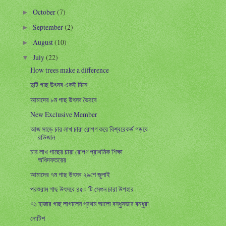
October
(7)
►
September
(2)
►
August
(10)
►
July
(22)
▼
How trees make a difference
দুটি গাছ উৎসব একই দিনে
আমাদের ৮ম গাছ উৎসব ভৈরবে
New Exclusive Member
আজ সাড়ে চার লাখ চারা রোপণ করে বিশ্বরেকর্ড গড়বে
রাউজান
চার লাখ গাছের চারা রোপণ প্রাথমিক শিক্ষা
অধিদফতরের
আমাদের ৭ম গাছ উৎসব ২৯শে জুলাই
পরশুরাম গাছ উৎসবে ৪৫০ টি সেগুন চারা উপহার
৭১ হাজার গাছ লাগালেন প্রথম আলো বন্ধুসভার বন্ধুরা
নোটিশ