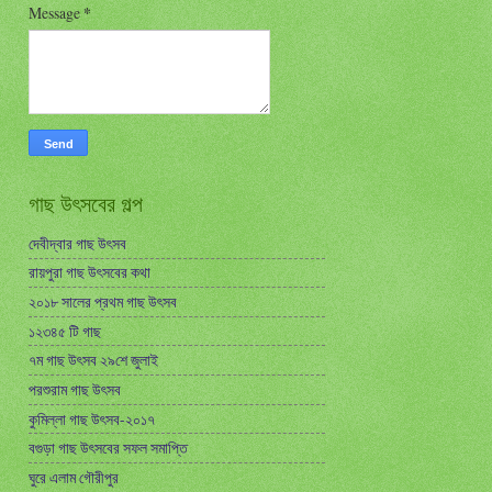
Message
*
গাছ উৎসবের গল্প
দেবীদ্বার গাছ উৎসব
রায়পুরা গাছ উৎসবের কথা
২০১৮ সালের প্রথম গাছ উৎসব
১২৩৪৫ টি গাছ
৭ম গাছ উৎসব ২৯শে জুলাই
পরশুরাম গাছ উৎসব
কুমিল্লা গাছ উৎসব-২০১৭
বগুড়া গাছ উৎসবের সফল সমাপ্তি
ঘুরে এলাম গৌরীপুর