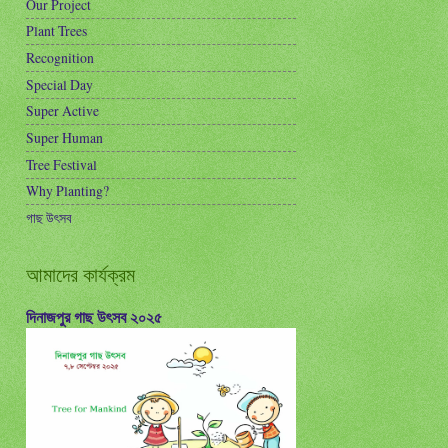
Our Project
Plant Trees
Recognition
Special Day
Super Active
Super Human
Tree Festival
Why Planting?
গাছ উৎসব
আমাদের কার্যক্রম
দিনাজপুর গাছ উৎসব ২০২৫