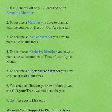
1. Just Plant or Gift only 12 Trees and be an
Associate
Member
2. To become a
Member
you have to plant at
least the number of Trees of your Age in Year.
3. To become an
Active Member
you have to
plant at least
100
Trees
4. To become an
Exclusive Member
you have to
plant at least the number of Trees of your Age in
Month.
5. To become a
Super Active
Member
you have
to plant at least
1000
Trees.
6. You can plant Trees
at your own place
or you
can
Gift your Trees
, we will plant for you.
7. Each Tree
costs 15tk
only
We need Your Support to Plant more Trees