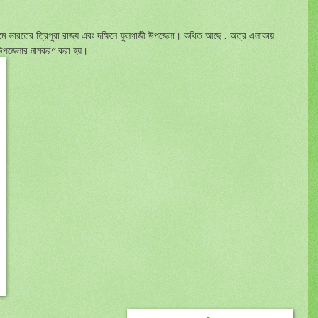
িমে ভারতের ত্রিপুরা রাজ্য এবং দক্ষিনে ফুলগাজী উপজেলা। কথিত আছে , অত্র এলাকায়
 উপজেলার নামকরণ করা হয়।