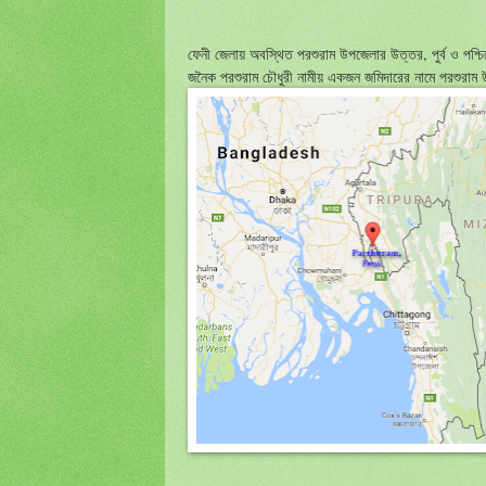
ফেনী জেলায় অবস্থিত পরশুরাম উপজেলার উত্তর, পুর্ব ও পশ্চ
জনৈক পরশুরাম চৌধুরী নামীয় একজন জমিদারের নামে পরশুরাম