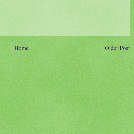
Home
Older Post