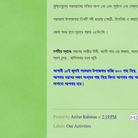
মুক্তিযুদ্ধে পরশুরামের পশ্চিম অংশ ১নং এবং পূর্বাংশ ২নং সেক
পরশুরাম উপজেলায় তিনটি নদী রয়েছে (মহুরী, চিলনিয়া ও কহুয়
জেলা সদর হতে দূরত্ব প্রায় ২৫কি:মি:।
দর্শনীয় স্থানঃ
শমসের গাজীর দিঘী, জংলী শাহ-এর মাজার, আবদুল
স্থল বন্দর , মালিপাথর বধ্য ভূমি
আগামী ১৫ই জুলাই পরশুরাম উপজেলায় যাচ্ছি ৬০০ গাছ নিয়
আপনার বয়সের সমান সংখ্যক গাছ নিয়ে কিংবা আপনার গাছ আ
লাগাবো আপনার হয়ে।
Posted by
Arifur Rahman
at
2:19 PM
Labels:
Our Activities