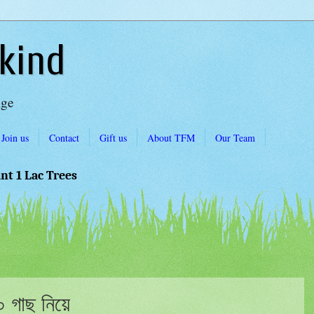
kind
Age
Join us
Contact
Gift us
About TFM
Our Team
ant 1 Lac Trees
০ গাছ নিয়ে