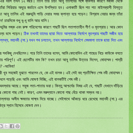
.) এর বয়স তখন ১২ বছর। তিনি তার চাচা আবু তালিবের সঙ্গে ব্যবসার কারণে মক্কা থেকে
 তাঁরা সিরিয়ার অদূরে জর্ডানে এসে উপস্থিত হন। এলাকাটি ছিল শত শত মাইলব্যাপী বিস্তৃত
চা আবু তালিব এই মরুভূমি পাড়ি দেয়ার সময় ক্লান্ত হয়ে পড়েন। বিশ্রাম নেয়ার জন্য তাঁরা
ন! চারদিকে শুধু ধূ-ধূ বালি আর বালি।
মরুভূমির শুষ্ক এবং রুক্ষ পরিবেশের কারণে গাছটি ছিল লতাপাতাহীন শীর্ণ ও মৃতপ্রায়। আর কোন
 জন্য বসে পড়েন।
ঠিক তখনই তাদের ছায়া দিতে আল্লাহর নির্দেশে মৃতপ্রায় গাছটি সজীব হয়ে
্লেখ্য
,
মহানবী (সা.) যখন পথ চলতেন
,
তখন আল্লাহর নির্দেশে মেঘমালা তাকে ছায়া দিত এবং
ড়িয়ে সবকিছু দেখছিলেন। পরে তিনি তাদের বলেন
,
আমি কোনোদিন এই গাছের নিচে কাউকে বসতে
য় পরিপূর্ণ। এই ছেলেটির নাম কি
?
তখন চাচা আবু তালিব উত্তর দিলেন
,
মোহাম্মদ। পাদ্রী
ম
? -
আমিনা!
াদ্রী খুব সহজেই বুঝতে পারলেন যে
,
কে এই বালক। এই সেই বহু প্রতীক্ষিত শেষ নবী মোহাম্মদ।
ইবেলে পড়েছি এবং আমি ঘোষণা দিচ্ছি
,
এই বালকটিই শেষ নবী।
্থায় আছে। সবুজ লতা-পাতায় ভরা। কিন্তু আশ্চর্যের বিষয় এই যে
,
গাছটি যেখানে দাঁড়িয়ে
আর কোনো গাছ নেই। কারণ
,
এমন মরুদ্যানে কোনো গাছ বেঁচে থাকা সম্ভব নয়।
আল্লাহর অসীম ক্ষমতার সাক্ষ্য দিয়ে যাচ্ছে। সেইসাথে আঁকড়ে ধরে রেখেছে মহানবী (সা.) এর
পবিত্র স্থান হিসেবে ঘোষণা দেন।