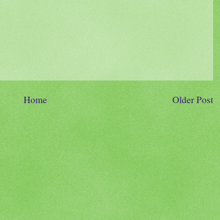
Home
Older Post