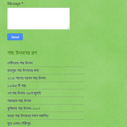
Message
*
গাছ উৎসবের গল্প
দেবীদ্বার গাছ উৎসব
রায়পুরা গাছ উৎসবের কথা
২০১৮ সালের প্রথম গাছ উৎসব
১২৩৪৫ টি গাছ
৭ম গাছ উৎসব ২৯শে জুলাই
পরশুরাম গাছ উৎসব
কুমিল্লা গাছ উৎসব-২০১৭
বগুড়া গাছ উৎসবের সফল সমাপ্তি
ঘুরে এলাম গৌরীপুর