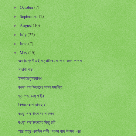
October
(7)
►
September
(2)
►
August
(10)
►
July
(22)
►
June
(7)
►
May
(19)
▼
অরণ্যপ্রেমী এই মানুষটিকে লোকে ডাকতো পাগল
সাহাবী গাছ
ইসলামে বৃক্ষরোপণ
বগুড়া গাছ উৎসবের সফল সমাপ্তি
খুদে গাছ বন্ধু মাহীর
বিপজ্জনক পাতাবাহার!
বগুড়া গাছ উৎসবের সাফল্য
বগুড়া গাছ উৎসবের কিছু ছবি
আর মাত্র একদিন বাকী "বগুড়া গাছ উৎসব" এর