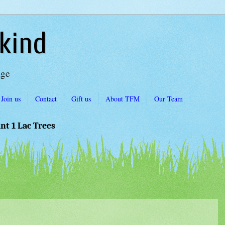
kind
Age
Join us
Contact
Gift us
About TFM
Our Team
ant 1 Lac Trees