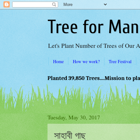
Tree for Man
Let's Plant Number of Trees of Our 
Home
How we work?
Tree Festival
Planted 39,850 Trees....Mission to pl
Tuesday, May 30, 2017
সাহাবী গাছ