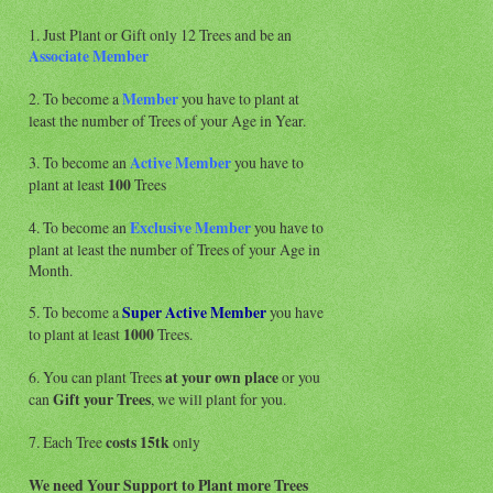
1. Just Plant or Gift only 12 Trees and be an
Associate
Member
2. To become a
Member
you have to plant at
least the number of Trees of your Age in Year.
3. To become an
Active Member
you have to
plant at least
100
Trees
4. To become an
Exclusive Member
you have to
plant at least the number of Trees of your Age in
Month.
5. To become a
Super Active
Member
you have
to plant at least
1000
Trees.
6. You can plant Trees
at your own place
or you
can
Gift your Trees
, we will plant for you.
7. Each Tree
costs 15tk
only
We need Your Support to Plant more Trees