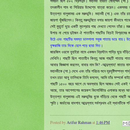
সময়টা ছিল ৫৮২ খ্রিস্টাব্দ। মহানবী হযরত মোহাম্মদ (সা
তৎ
ক
ালীন শাম বা সিরিয়ার উদ্দেশ্যে যাত্রা করেন। একসময়
উত্তপ্ত বালুকাময় এক মরুভূমি। মহানবী (সা.) এবং তাঁর চা
জায়গা খুঁজছিলেন। কিন্তু মরুভূমিতে বসার জায়গা কীভাবে পাবে
সেই মুহূর্তে দূরে একটি মৃতপ্রায় গাছ দেখতে পেলেন তাঁরা। 
উপায় না পেয়ে দুইজন ঐ পাতাহীন গাছটির নিচেই বিশ্রামের
উঠে এবং গাছটির সমস্ত ডালপালা সবুজ পাতায় ভরে যায়। উল
বৃক্ষরাজি তার দিকে হেলে পড়ে ছায়া দিত।
জারজিস ওরফে বুহাইরা নামে একজন খ্রিস্টান পাদ্রি দূরে দাঁ
দেখিনি। গাছটি ছিল পাতাহীন কিন্তু আজ গাছটি পাতায় পাতা
আবার জিজ্ঞাসা করলেন
,
বাবার নাম কি
? -
আব্দুল্লাহ! মাতার না
মহানবীকে
(
সা.) দেখে এবং তাঁর পরিচয় শুনে দূরদৃষ্টিসম্পন্ন প
তখন চাচা আবু তালিবকে তিনি বললেন
,
আমি তাঁর সম্পর্কে বা
গাছটি ১৫০০ বছর আগে যে অবস্থায় ছিল আজও সেই একই অবস
আছে
,
তার আশেপাশের কয়েকশ কিলোমিটার এলাকার মধ্যে 
উত্তপ্ত বালুকাময় এই মরুভূমির বুকে দাঁড়িয়ে থেকে গাছটি 
স্মৃতি। জর্ডানের বাদশাহ আব্দুল্লাহ সর্বপ্রথম এই স্থানটিকে 
Posted by
Arifur Rahman
at
1:46 PM