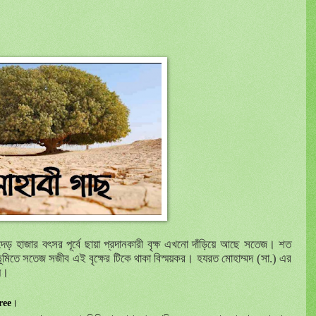
দেড় হাজার বৎ
সর
পূর্বে
ছায়া
প্রদানকারী
বৃক্ষ
এখনো
দাঁড়িয়ে
আছে
সতেজ।
শত
ুভূমিতে সতেজ সজীব এই বৃক্ষের টিকে থাকা বিস্ময়কর। হযরত মোহাম্মদ (সা.) এর
য়ে।
ree
।