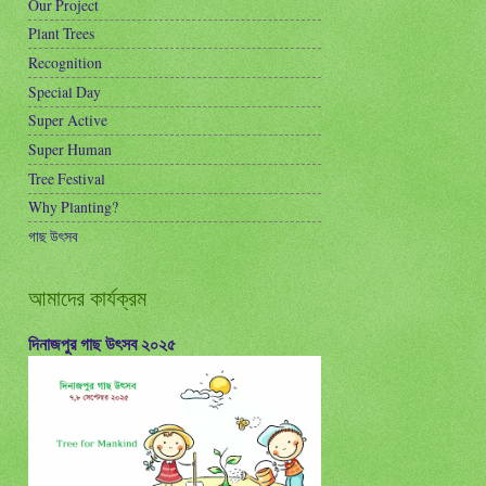
Our Project
Plant Trees
Recognition
Special Day
Super Active
Super Human
Tree Festival
Why Planting?
গাছ উৎসব
আমাদের কার্যক্রম
দিনাজপুর গাছ উৎসব ২০২৫